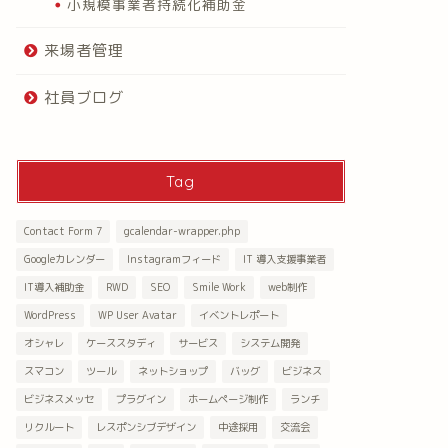
小規模事業者持続化補助金
来場者管理
社員ブログ
Tag
Contact Form 7
gcalendar-wrapper.php
Googleカレンダー
Instagramフィード
IT 導入支援事業者
IT導入補助金
RWD
SEO
Smile Work
web制作
WordPress
WP User Avatar
イベントレポート
オシャレ
ケーススタディ
サービス
システム開発
スマコン
ツール
ネットショップ
バッグ
ビジネス
ビジネスメッセ
プラグイン
ホームページ制作
ランチ
リクルート
レスポンシブデザイン
中途採用
交流会