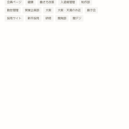
会員ページ
健康
働き方改革
入退場管理
制作部
勤怠管理
営業企画部
大阪
大阪・天満のお店
展示会
採用サイト
新卒採用
研修
開発部
関デジ