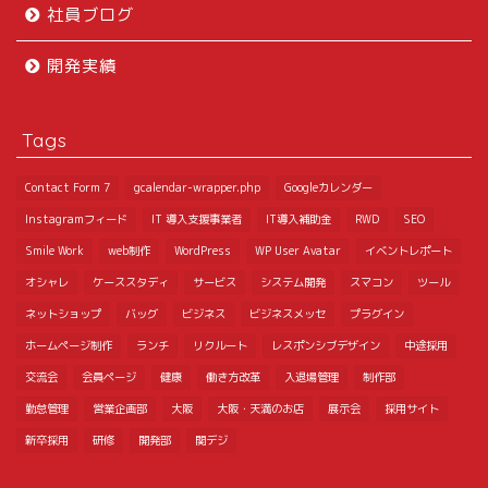
社員ブログ
開発実績
Tags
Contact Form 7
gcalendar-wrapper.php
Googleカレンダー
Instagramフィード
IT 導入支援事業者
IT導入補助金
RWD
SEO
Smile Work
web制作
WordPress
WP User Avatar
イベントレポート
オシャレ
ケーススタディ
サービス
システム開発
スマコン
ツール
ネットショップ
バッグ
ビジネス
ビジネスメッセ
プラグイン
ホームページ制作
ランチ
リクルート
レスポンシブデザイン
中途採用
交流会
会員ページ
健康
働き方改革
入退場管理
制作部
勤怠管理
営業企画部
大阪
大阪・天満のお店
展示会
採用サイト
新卒採用
研修
開発部
関デジ