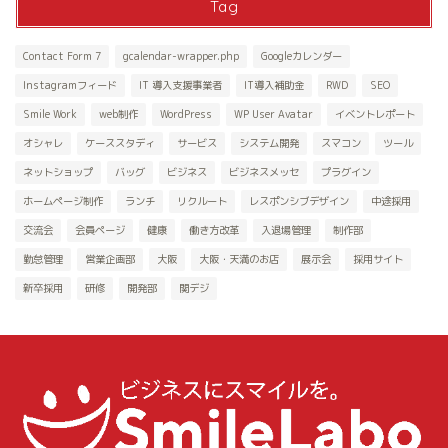
Tag
Contact Form 7
gcalendar-wrapper.php
Googleカレンダー
Instagramフィード
IT 導入支援事業者
IT導入補助金
RWD
SEO
Smile Work
web制作
WordPress
WP User Avatar
イベントレポート
オシャレ
ケーススタディ
サービス
システム開発
スマコン
ツール
ネットショップ
バッグ
ビジネス
ビジネスメッセ
プラグイン
ホームページ制作
ランチ
リクルート
レスポンシブデザイン
中途採用
交流会
会員ページ
健康
働き方改革
入退場管理
制作部
勤怠管理
営業企画部
大阪
大阪・天満のお店
展示会
採用サイト
新卒採用
研修
開発部
関デジ