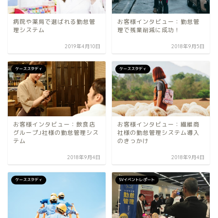
病院や薬局で選ばれる勤怠管
お客様インタビュー：勤怠管
理システム
理で残業削減に成功！
2019年4月10日
2018年9月5日
ケーススタディ
ケーススタディ
お客様インタビュー：飲食店
お客様インタビュー：繊維商
グループJ社様の勤怠管理シス
社様の勤怠管理システム導入
テム
のきっかけ
2018年9月4日
2018年9月4日
ケーススタディ
SVイベントレポート