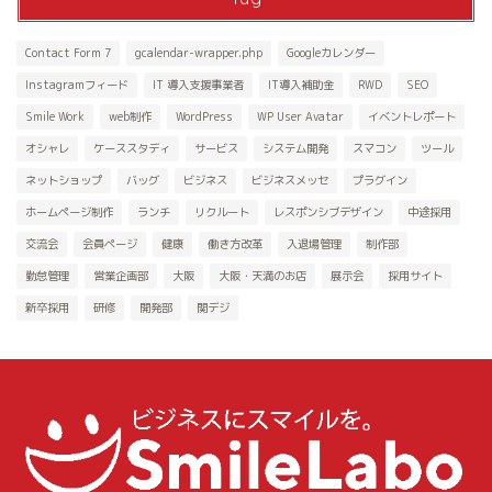
Contact Form 7
gcalendar-wrapper.php
Googleカレンダー
Instagramフィード
IT 導入支援事業者
IT導入補助金
RWD
SEO
Smile Work
web制作
WordPress
WP User Avatar
イベントレポート
オシャレ
ケーススタディ
サービス
システム開発
スマコン
ツール
ネットショップ
バッグ
ビジネス
ビジネスメッセ
プラグイン
ホームページ制作
ランチ
リクルート
レスポンシブデザイン
中途採用
交流会
会員ページ
健康
働き方改革
入退場管理
制作部
勤怠管理
営業企画部
大阪
大阪・天満のお店
展示会
採用サイト
新卒採用
研修
開発部
関デジ