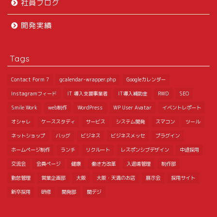
社員ブログ
開発実績
Tags
Contact Form 7
gcalendar-wrapper.php
Googleカレンダー
Instagramフィード
IT 導入支援事業者
IT導入補助金
RWD
SEO
Smile Work
web制作
WordPress
WP User Avatar
イベントレポート
オシャレ
ケーススタディ
サービス
システム開発
スマコン
ツール
ネットショップ
バッグ
ビジネス
ビジネスメッセ
プラグイン
ホームページ制作
ランチ
リクルート
レスポンシブデザイン
中途採用
交流会
会員ページ
健康
働き方改革
入退場管理
制作部
勤怠管理
営業企画部
大阪
大阪・天満のお店
展示会
採用サイト
新卒採用
研修
開発部
関デジ