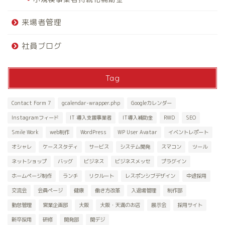
来場者管理
社員ブログ
Tag
Contact Form 7
gcalendar-wrapper.php
Googleカレンダー
Instagramフィード
IT 導入支援事業者
IT導入補助金
RWD
SEO
Smile Work
web制作
WordPress
WP User Avatar
イベントレポート
オシャレ
ケーススタディ
サービス
システム開発
スマコン
ツール
ネットショップ
バッグ
ビジネス
ビジネスメッセ
プラグイン
ホームページ制作
ランチ
リクルート
レスポンシブデザイン
中途採用
交流会
会員ページ
健康
働き方改革
入退場管理
制作部
勤怠管理
営業企画部
大阪
大阪・天満のお店
展示会
採用サイト
新卒採用
研修
開発部
関デジ