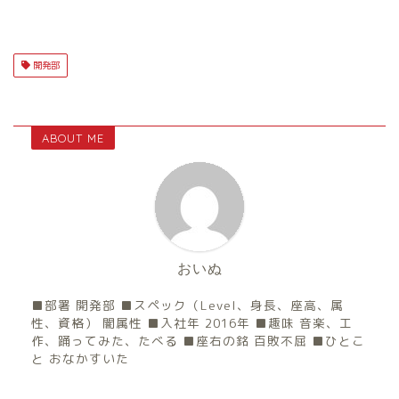
開発部
ABOUT ME
おいぬ
■部署 開発部 ■スペック（Level、身長、座高、属
性、資格） 闇属性 ■入社年 2016年 ■趣味 音楽、工
作、踊ってみた、たべる ■座右の銘 百敗不屈 ■ひとこ
と おなかすいた