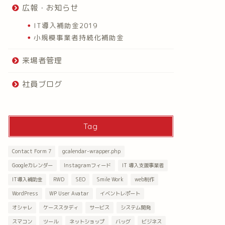
広報・お知らせ
IT導入補助金2019
小規模事業者持続化補助金
来場者管理
社員ブログ
Tag
Contact Form 7
gcalendar-wrapper.php
Googleカレンダー
Instagramフィード
IT 導入支援事業者
IT導入補助金
RWD
SEO
Smile Work
web制作
WordPress
WP User Avatar
イベントレポート
オシャレ
ケーススタディ
サービス
システム開発
スマコン
ツール
ネットショップ
バッグ
ビジネス