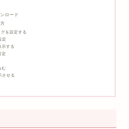
のダウンロード
い方
タグを設定する
設定
表示する
設定
込む
示させる