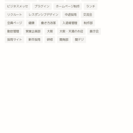
ビジネスメッセ
プラグイン
ホームページ制作
ランチ
リクルート
レスポンシブデザイン
中途採用
交流会
会員ページ
健康
働き方改革
入退場管理
制作部
勤怠管理
営業企画部
大阪
大阪・天満のお店
展示会
採用サイト
新卒採用
研修
開発部
関デジ