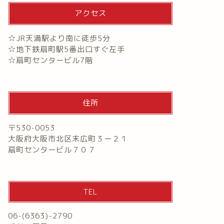
アクセス
☆JR天満駅より南に徒歩5分
☆地下鉄扇町駅5番出口すぐ左手
☆扇町センタービル7階
住所
〒530-0053
大阪府大阪市北区末広町３ー２１
扇町センタービル７０７
TEL
06-(6363)-2790