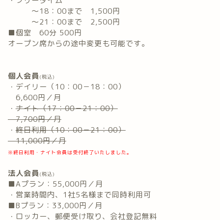
・フリータイム
～18：00まで 1,500円
～21：00まで 2,500円
■個室 60分 500円
オープン席からの途中変更も可能です。
個人会員
(税込)
・デイリー（10：00－18：00）
6,600円／月
・
ナイト（17：00－21：00）
7,700円／月
・
終日利用（10：00－21：00）
11,000円／月
※終日利用・ナイト会員は受付終了いたしました。
法人会員
(税込)
■Aプラン：55,000円／月
・営業時間内、1社5名様まで同時利用可
■Bプラン：33,000円／月
・ロッカー、郵便受け取り、会社登記無料