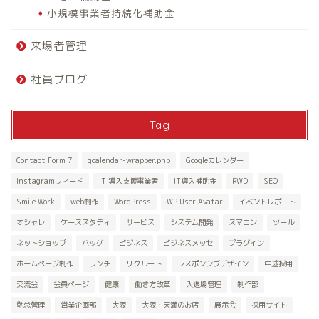
小規模事業者持続化補助金
来場者管理
社員ブログ
Tag
Contact Form 7
gcalendar-wrapper.php
Googleカレンダー
Instagramフィード
IT 導入支援事業者
IT導入補助金
RWD
SEO
Smile Work
web制作
WordPress
WP User Avatar
イベントレポート
オシャレ
ケーススタディ
サービス
システム開発
スマコン
ツール
ネットショップ
バッグ
ビジネス
ビジネスメッセ
プラグイン
ホームページ制作
ランチ
リクルート
レスポンシブデザイン
中途採用
交流会
会員ページ
健康
働き方改革
入退場管理
制作部
勤怠管理
営業企画部
大阪
大阪・天満のお店
展示会
採用サイト