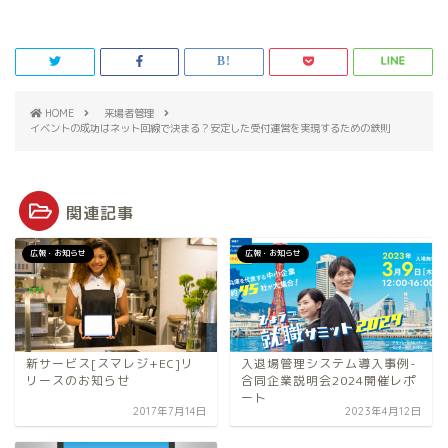
HOME
来場者管理
イベントの成功はネット回線で決まる？安定した受付運営を実現するための鉄則
関連記事
広報・お知らせ
広報・お知らせ
新サービス[スマレジ+EC]リ
入退場管理システム導入事例-
リースのお知らせ
合同企業説明会2024開催レポ
ート
2017年7月14日
2023年4月12日