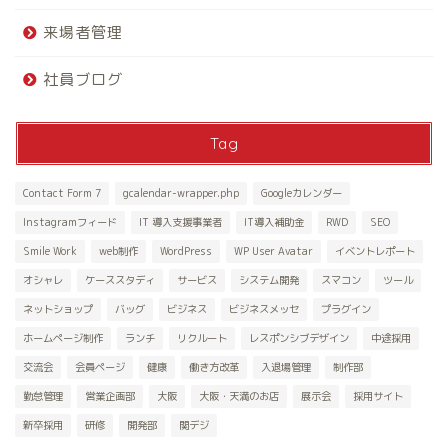
来場者管理
社員ブログ
Tag
Contact Form 7
gcalendar-wrapper.php
Googleカレンダー
Instagramフィード
IT 導入支援事業者
IT導入補助金
RWD
SEO
Smile Work
web制作
WordPress
WP User Avatar
イベントレポート
オシャレ
ケーススタディ
サービス
システム開発
スマコン
ツール
ネットショップ
バッグ
ビジネス
ビジネスメッセ
プラグイン
ホームページ制作
ランチ
リクルート
レスポンシブデザイン
中途採用
交流会
会員ページ
健康
働き方改革
入退場管理
制作部
勤怠管理
営業企画部
大阪
大阪・天満のお店
展示会
採用サイト
新卒採用
研修
開発部
関デジ