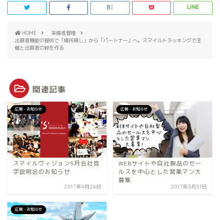
HOME
来場者管理
出展者機能の提供で「場所貸し」から「パートナー」へ。スマイルトラッキングで主
催と出展者の絆を作る
関連記事
広報・お知らせ
広報・お知らせ
スマイルヴィジョン5月会社見
WEBサイトや自社製品のセー
学説明会のお知らせ
ルスを中心とした営業マン大
募集
2017年4月26日
2017年3月31日
広報・お知らせ