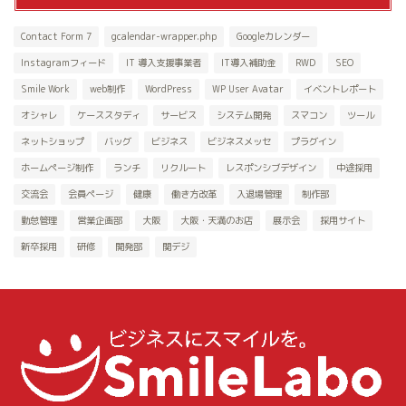
Contact Form 7
gcalendar-wrapper.php
Googleカレンダー
Instagramフィード
IT 導入支援事業者
IT導入補助金
RWD
SEO
Smile Work
web制作
WordPress
WP User Avatar
イベントレポート
オシャレ
ケーススタディ
サービス
システム開発
スマコン
ツール
ネットショップ
バッグ
ビジネス
ビジネスメッセ
プラグイン
ホームページ制作
ランチ
リクルート
レスポンシブデザイン
中途採用
交流会
会員ページ
健康
働き方改革
入退場管理
制作部
勤怠管理
営業企画部
大阪
大阪・天満のお店
展示会
採用サイト
新卒採用
研修
開発部
関デジ