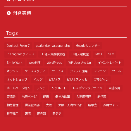
開発実績
Tags
Contact Form 7
gcalendar-wrapper.php
Googleカレンダー
Instagramフィード
IT 導入支援事業者
IT導入補助金
RWD
SEO
Smile Work
web制作
WordPress
WP User Avatar
イベントレポート
オシャレ
ケーススタディ
サービス
システム開発
スマコン
ツール
ネットショップ
バッグ
ビジネス
ビジネスメッセ
プラグイン
ホームページ制作
ランチ
リクルート
レスポンシブデザイン
中途採用
交流会
会員ページ
健康
働き方改革
入退場管理
制作部
勤怠管理
営業企画部
大阪
大阪・天満のお店
展示会
採用サイト
新卒採用
研修
開発部
関デジ