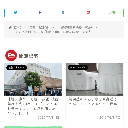
HOME
広報・お知らせ
小規模事業者持続化補助金
ホームページ制作に使える「持続化補助」が最大100万円の拡大
関連記事
広報・お知らせ
ケーススタディ
【導入事例】関電工 技術･技能
清潔感のある丁寧さや身近さ
競技大会2025にて「スマイル
を感じてもらえるサイト提案
トラッキング」をご利用いた
だきました！
2025年7月11日
2018年8月17日