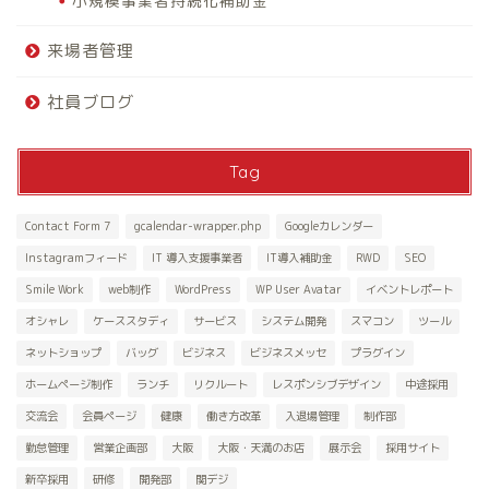
小規模事業者持続化補助金
来場者管理
社員ブログ
Tag
Contact Form 7
gcalendar-wrapper.php
Googleカレンダー
Instagramフィード
IT 導入支援事業者
IT導入補助金
RWD
SEO
Smile Work
web制作
WordPress
WP User Avatar
イベントレポート
オシャレ
ケーススタディ
サービス
システム開発
スマコン
ツール
ネットショップ
バッグ
ビジネス
ビジネスメッセ
プラグイン
ホームページ制作
ランチ
リクルート
レスポンシブデザイン
中途採用
交流会
会員ページ
健康
働き方改革
入退場管理
制作部
勤怠管理
営業企画部
大阪
大阪・天満のお店
展示会
採用サイト
新卒採用
研修
開発部
関デジ