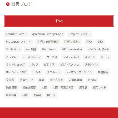
社員ブログ
Tag
Contact Form 7
gcalendar-wrapper.php
Googleカレンダー
Instagramフィード
IT 導入支援事業者
IT導入補助金
RWD
SEO
Smile Work
web制作
WordPress
WP User Avatar
イベントレポート
オシャレ
ケーススタディ
サービス
システム開発
スマコン
ツール
ネットショップ
バッグ
ビジネス
ビジネスメッセ
プラグイン
ホームページ制作
ランチ
リクルート
レスポンシブデザイン
中途採用
交流会
会員ページ
健康
働き方改革
入退場管理
制作部
勤怠管理
営業企画部
大阪
大阪・天満のお店
展示会
採用サイト
新卒採用
研修
開発部
関デジ