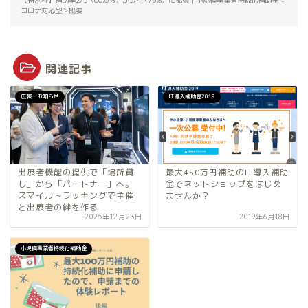
コロナ対応型＞概要
関連記事
広報・お知らせ
IT導入補助金2019
出展者機能の提供で「場所貸
最大450万円補助のIT導入補助
し」から「パートナー」へ。
金でネットショップをはじめ
スマイルトラッキングで主催
ませんか？
と出展者の絆を作る
2025年12月23日
2019年6月18日
小規模事業者持続化補助金