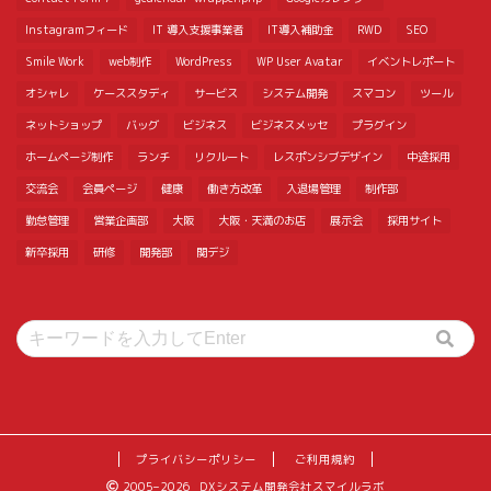
Instagramフィード
IT 導入支援事業者
IT導入補助金
RWD
SEO
Smile Work
web制作
WordPress
WP User Avatar
イベントレポート
オシャレ
ケーススタディ
サービス
システム開発
スマコン
ツール
ネットショップ
バッグ
ビジネス
ビジネスメッセ
プラグイン
ホームページ制作
ランチ
リクルート
レスポンシブデザイン
中途採用
交流会
会員ページ
健康
働き方改革
入退場管理
制作部
勤怠管理
営業企画部
大阪
大阪・天満のお店
展示会
採用サイト
新卒採用
研修
開発部
関デジ
プライバシーポリシー
ご利用規約
2005–2026 DXシステム開発会社スマイルラボ