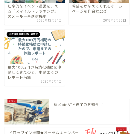
効率的なイベント運営を叶え
希望をかなえてくれるホーム
る「スマイルトラッキング」
ページ制作会社選び
のメール一斉送信機能
2025年12月24日
2018年8月22日
小規模事業者持続化補助金
最大100万円の持続化補助に申
請してきたので、申請までの
レポート前編
2020年8月4日
BitCoinATM終了のお知らせ
ドロップイン半額★オータムキャンペー