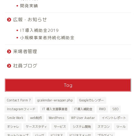
開発実績
広報・お知らせ
IT導入補助金2019
小規模事業者持続化補助金
来場者管理
社員ブログ
Tag
Contact Form 7
gcalendar-wrapper.php
Googleカレンダー
Instagramフィード
IT 導入支援事業者
IT導入補助金
RWD
SEO
Smile Work
web制作
WordPress
WP User Avatar
イベントレポート
オシャレ
ケーススタディ
サービス
システム開発
スマコン
ツール
ネットショップ
バッグ
ビジネス
ビジネスメッセ
プラグイン