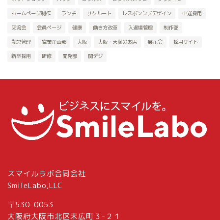
ホームページ制作
ランチ
リクルート
レスポンシブデザイン
中途採用
交流会
会員ページ
健康
働き方改革
入退場管理
制作部
勤怠管理
営業企画部
大阪
大阪・天満のお店
展示会
採用サイト
新卒採用
研修
開発部
関デジ
スマイルラボ合同会社
SmileLabo,LLC
〒530-0053
大阪府大阪市北区末広町３-２１