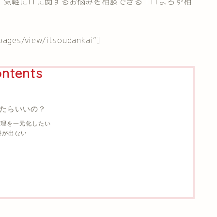
、気軽にITに関するお悩みを相談できる「ITよろず相
_pages/view/itsoudankai”]
ntents
したらいいの？
管理を一元化したい
果が出ない