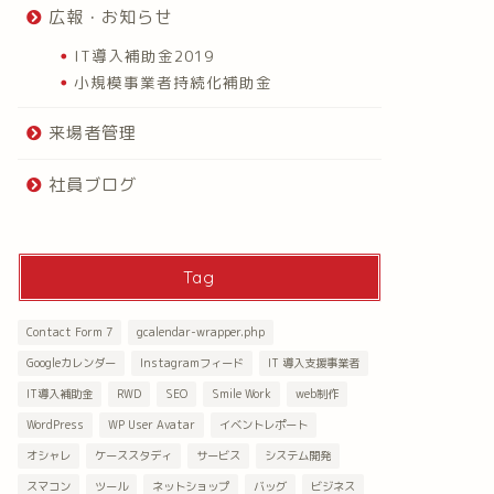
広報・お知らせ
IT導入補助金2019
小規模事業者持続化補助金
来場者管理
社員ブログ
Tag
Contact Form 7
gcalendar-wrapper.php
Googleカレンダー
Instagramフィード
IT 導入支援事業者
IT導入補助金
RWD
SEO
Smile Work
web制作
WordPress
WP User Avatar
イベントレポート
オシャレ
ケーススタディ
サービス
システム開発
スマコン
ツール
ネットショップ
バッグ
ビジネス