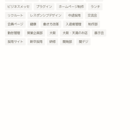
ビジネスメッセ
プラグイン
ホームページ制作
ランチ
リクルート
レスポンシブデザイン
中途採用
交流会
会員ページ
健康
働き方改革
入退場管理
制作部
勤怠管理
営業企画部
大阪
大阪・天満のお店
展示会
採用サイト
新卒採用
研修
開発部
関デジ