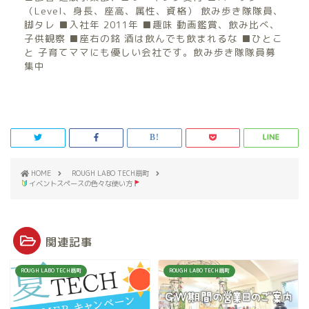
（Level、身長、座高、属性、資格） 飲み歩き隊隊員、
脚タレ ■入社年 2011年 ■趣味 動画鑑賞、飲み比べ、
子供観察 ■座右の銘 酒は飲んでも飲まれるな ■ひとこ
と 子育てママにも優しい会社です。飲み歩き隊隊員募
集中
HOME
ROUGH LABO TECH扇町
イベントスペースの色々な使い方
関連記事
ROUGH LABO TECH扇町
ROUGH LABO TECH扇町