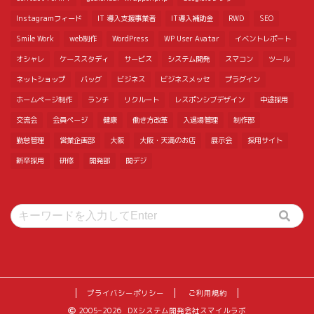
Instagramフィード
IT 導入支援事業者
IT導入補助金
RWD
SEO
Smile Work
web制作
WordPress
WP User Avatar
イベントレポート
オシャレ
ケーススタディ
サービス
システム開発
スマコン
ツール
ネットショップ
バッグ
ビジネス
ビジネスメッセ
プラグイン
ホームページ制作
ランチ
リクルート
レスポンシブデザイン
中途採用
交流会
会員ページ
健康
働き方改革
入退場管理
制作部
勤怠管理
営業企画部
大阪
大阪・天満のお店
展示会
採用サイト
新卒採用
研修
開発部
関デジ
プライバシーポリシー
ご利用規約
2005–2026 DXシステム開発会社スマイルラボ