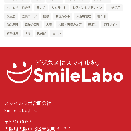
ホームページ制作
ランチ
リクルート
レスポンシブデザイン
中途採用
交流会
会員ページ
健康
働き方改革
入退場管理
制作部
勤怠管理
営業企画部
大阪
大阪・天満のお店
展示会
採用サイト
新卒採用
研修
開発部
関デジ
スマイルラボ合同会社
SmileLabo,LLC
〒530-0053
大阪府大阪市北区末広町３-２１