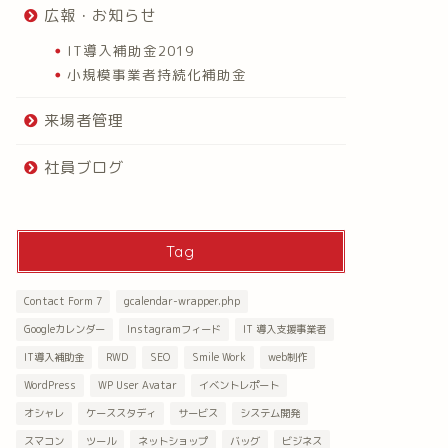
広報・お知らせ
IT導入補助金2019
小規模事業者持続化補助金
来場者管理
社員ブログ
Tag
Contact Form 7
gcalendar-wrapper.php
Googleカレンダー
Instagramフィード
IT 導入支援事業者
IT導入補助金
RWD
SEO
Smile Work
web制作
WordPress
WP User Avatar
イベントレポート
オシャレ
ケーススタディ
サービス
システム開発
スマコン
ツール
ネットショップ
バッグ
ビジネス