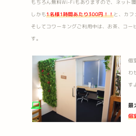
もちろん無料Wi-Fiもありますので、ネット環境
しかも
1名様1時間あたり300円！！
と、カフ
そしてコワーキングご利用中は、お茶、コー
す。
個
わ
す
最
個