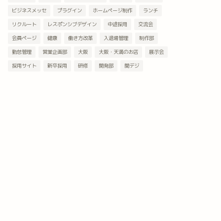
ビジネスメッセ
プラグイン
ホームページ制作
ランチ
リクルート
レスポンシブデザイン
中途採用
交流会
会員ページ
健康
働き方改革
入退場管理
制作部
勤怠管理
営業企画部
大阪
大阪・天満のお店
展示会
採用サイト
新卒採用
研修
開発部
関デジ