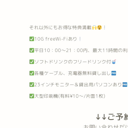
それ以外にもお得な特典満載
10G freeWi-Fiあり
平日10：00～21：00内、最大11時間の利
ソフトドリンクのフリードリンク付
各種ケーブル、充電器無料貸し出し
23インチモニター＆貸出用パソコンあり
大型印刷機(有料¥10～/片面1枚)
↓↓ご予
お問い合わせだ