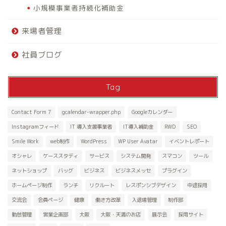
小規模事業者持続化補助金
来場者管理
社員ブログ
Tag
Contact Form 7
gcalendar-wrapper.php
Googleカレンダー
Instagramフィード
IT 導入支援事業者
IT導入補助金
RWD
SEO
Smile Work
web制作
WordPress
WP User Avatar
イベントレポート
オシャレ
ケーススタディ
サービス
システム開発
スマコン
ツール
ネットショップ
バッグ
ビジネス
ビジネスメッセ
プラグイン
ホームページ制作
ランチ
リクルート
レスポンシブデザイン
中途採用
交流会
会員ページ
健康
働き方改革
入退場管理
制作部
勤怠管理
営業企画部
大阪
大阪・天満のお店
展示会
採用サイト