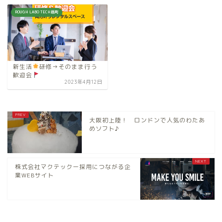
ROUGH LABO TECH扇町
新生活
研修→そのまま行う
歓迎会
2023年4月12日
大阪初上陸！ ロンドンで人気のわたあ
めソフト♪
株式会社マクテックー採用につながる企
業WEBサイト