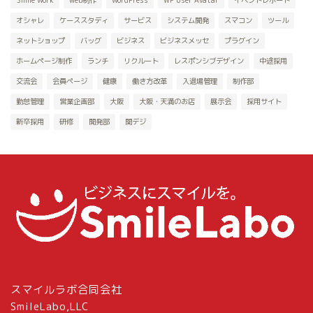
Smile Work
web制作
WordPress
WP User Avatar
イベントレポート
オシャレ
ケーススタディ
サービス
システム開発
スマコン
ツール
ネットショップ
バッグ
ビジネス
ビジネスメッセ
プラグイン
ホームページ制作
ランチ
リクルート
レスポンシブデザイン
中途採用
交流会
会員ページ
健康
働き方改革
入退場管理
制作部
勤怠管理
営業企画部
大阪
大阪・天満のお店
展示会
採用サイト
新卒採用
研修
開発部
関デジ
スマイルラボ合同会社
SmileLabo,LLC