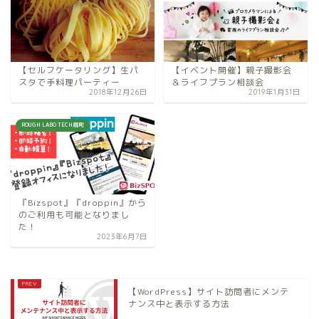
【セルフケータリング】生パ
【イベント開催】親子撮影会
スタで手料理パーティー
＆ライフプラン相談会
2018年12月26日
2019年1月31日
ROUGH LABO TECH扇町
『Bizspot』『droppin』から
のご利用も可能となりまし
た！
2023年6月7日
【WordPress】サイト訪問者にメンテ
ナンス中と表示する方法