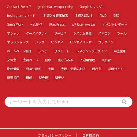
Contact Form 7
gcalendar-wrapper.php
Googleカレンダー
Instagramフィード
IT 導入支援事業者
IT導入補助金
RWD
SEO
Smile Work
web制作
WordPress
WP User Avatar
イベントレポート
オシャレ
ケーススタディ
サービス
システム開発
スマコン
ツール
ネットショップ
バッグ
ビジネス
ビジネスメッセ
プラグイン
ホームページ制作
ランチ
リクルート
レスポンシブデザイン
中途採用
交流会
会員ページ
健康
働き方改革
入退場管理
制作部
勤怠管理
営業企画部
大阪
大阪・天満のお店
展示会
採用サイト
新卒採用
研修
開発部
関デジ
プライバシーポリシー
ご利用規約