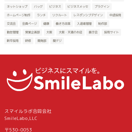
ネットショップ
バッグ
ビジネス
ビジネスメッセ
プラグイン
ホームページ制作
ランチ
リクルート
レスポンシブデザイン
中途採用
交流会
会員ページ
健康
働き方改革
入退場管理
制作部
勤怠管理
営業企画部
大阪
大阪・天満のお店
展示会
採用サイト
新卒採用
研修
開発部
関デジ
スマイルラボ合同会社
SmileLabo,LLC
〒530-0053