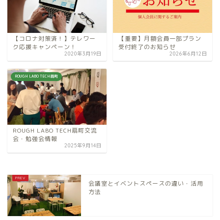
【コロナ対策済！】テレワー
【重要】月額会員一部プラン
ク応援キャンペーン！
受付終了のお知らせ
2020年3月19日
2026年6月12日
ROUGH LABO TECH扇町
ROUGH LABO TECH扇町交流
会・勉強会情報
2025年9月14日
会議室とイベントスペースの違い・活用
方法