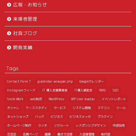
広報・お知らせ
来場者管理
社員ブログ
開発実績
Tags
Contact Form 7
gcalendar-wrapper.php
Googleカレンダー
Instagramフィード
IT 導入支援事業者
IT導入補助金
RWD
SEO
Smile Work
web制作
WordPress
WP User Avatar
イベントレポート
オシャレ
ケーススタディ
サービス
システム開発
スマコン
ツール
ネットショップ
バッグ
ビジネス
ビジネスメッセ
プラグイン
ホームページ制作
ランチ
リクルート
レスポンシブデザイン
中途採用
交流会
会員ページ
健康
働き方改革
入退場管理
制作部