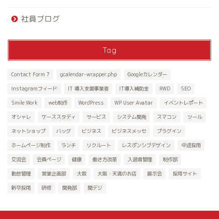
社員ブログ
Tag
Contact Form 7
gcalendar-wrapper.php
Googleカレンダー
Instagramフィード
IT 導入支援事業者
IT導入補助金
RWD
SEO
Smile Work
web制作
WordPress
WP User Avatar
イベントレポート
オシャレ
ケーススタディ
サービス
システム開発
スマコン
ツール
ネットショップ
バッグ
ビジネス
ビジネスメッセ
プラグイン
ホームページ制作
ランチ
リクルート
レスポンシブデザイン
中途採用
交流会
会員ページ
健康
働き方改革
入退場管理
制作部
勤怠管理
営業企画部
大阪
大阪・天満のお店
展示会
採用サイト
新卒採用
研修
開発部
関デジ