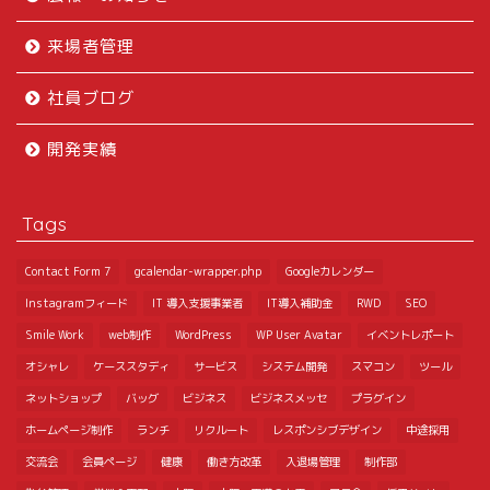
来場者管理
社員ブログ
開発実績
Tags
Contact Form 7
gcalendar-wrapper.php
Googleカレンダー
Instagramフィード
IT 導入支援事業者
IT導入補助金
RWD
SEO
Smile Work
web制作
WordPress
WP User Avatar
イベントレポート
オシャレ
ケーススタディ
サービス
システム開発
スマコン
ツール
ネットショップ
バッグ
ビジネス
ビジネスメッセ
プラグイン
ホームページ制作
ランチ
リクルート
レスポンシブデザイン
中途採用
交流会
会員ページ
健康
働き方改革
入退場管理
制作部