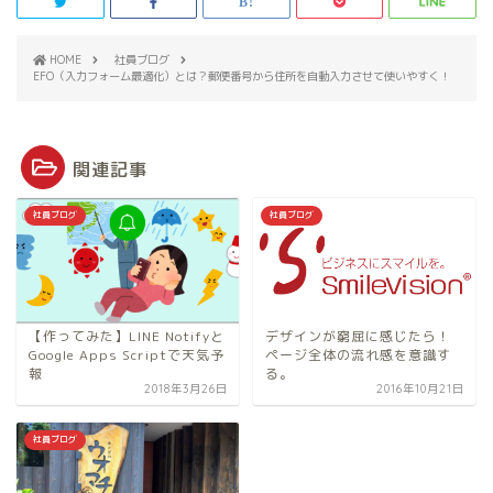
HOME
社員ブログ
EFO（入力フォーム最適化）とは？郵便番号から住所を自動入力させて使いやすく！
関連記事
社員ブログ
社員ブログ
【作ってみた】LINE Notifyと
デザインが窮屈に感じたら！
Google Apps Scriptで天気予
ページ全体の流れ感を意識す
報
る。
2018年3月26日
2016年10月21日
社員ブログ