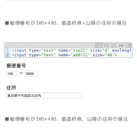
■郵便番号が3桁+4桁、都道府県+以降の住所の場合
1
<
input 
type
=
"text"
name
=
"zip21"
size
=
"4"
maxlength
=
2
<
input 
type
=
"text"
name
=
"addr21"
size
=
"40"
>
■郵便番号が3桁+4桁、都道府県、以降の住所の場合