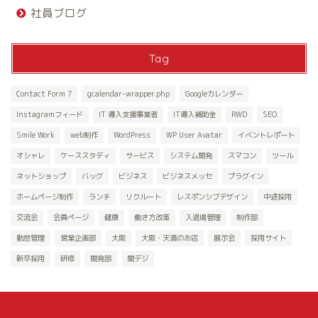
社員ブログ
Tag
Contact Form 7
gcalendar-wrapper.php
Googleカレンダー
Instagramフィード
IT 導入支援事業者
IT導入補助金
RWD
SEO
Smile Work
web制作
WordPress
WP User Avatar
イベントレポート
オシャレ
ケーススタディ
サービス
システム開発
スマコン
ツール
ネットショップ
バッグ
ビジネス
ビジネスメッセ
プラグイン
ホームページ制作
ランチ
リクルート
レスポンシブデザイン
中途採用
交流会
会員ページ
健康
働き方改革
入退場管理
制作部
勤怠管理
営業企画部
大阪
大阪・天満のお店
展示会
採用サイト
新卒採用
研修
開発部
関デジ