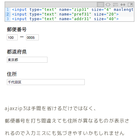
1
<
input 
type
=
"text"
name
=
"zip31"
size
=
"4"
maxlength
=
2
<
input 
type
=
"text"
name
=
"pref31"
size
=
"20"
>
3
<
input 
type
=
"text"
name
=
"addr31"
size
=
"40"
>
ajaxzip3は手間を省けるだけではなく、
郵便番号を打ち間違えても住所が異なるものが表示さ
れるので入力ミスにも気づきやすいかもしれません