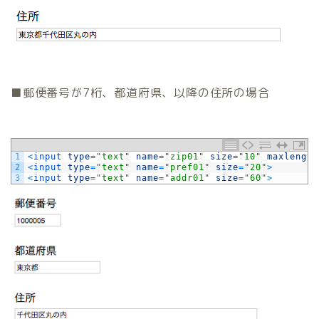
■郵便番号が7桁、都道府県、以降の住所の場合
1
<
input 
type
=
"text"
name
=
"zip01"
size
=
"10"
maxlength
2
<
input 
type
=
"text"
name
=
"pref01"
size
=
"20"
>
3
<
input 
type
=
"text"
name
=
"addr01"
size
=
"60"
>