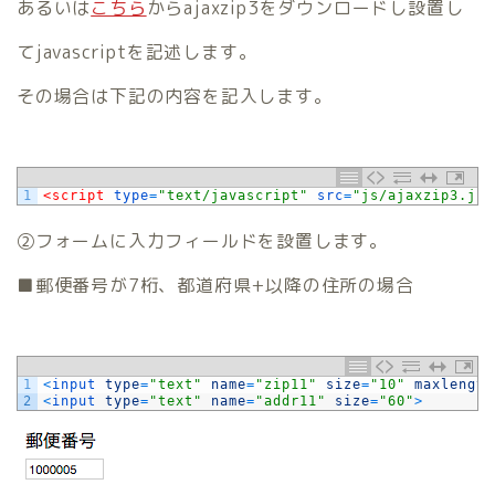
あるいは
こちら
からajaxzip3をダウンロードし設置し
てjavascriptを記述します。
その場合は下記の内容を記入します。
1
<script 
type
=
"text/javascript"
src
=
"js/ajaxzip3.js"
②フォームに入力フィールドを設置します。
■郵便番号が7桁、都道府県+以降の住所の場合
1
<
input 
type
=
"text"
name
=
"zip11"
size
=
"10"
maxlength
2
<
input 
type
=
"text"
name
=
"addr11"
size
=
"60"
>