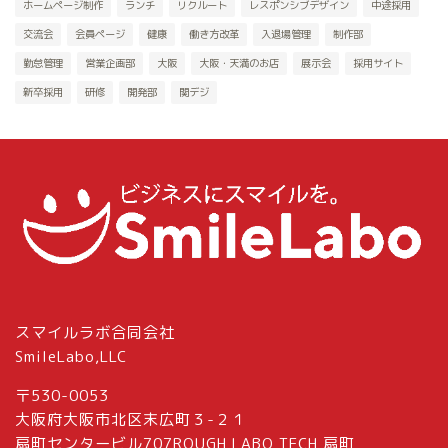
ホームページ制作
ランチ
リクルート
レスポンシブデザイン
中途採用
交流会
会員ページ
健康
働き方改革
入退場管理
制作部
勤怠管理
営業企画部
大阪
大阪・天満のお店
展示会
採用サイト
新卒採用
研修
開発部
関デジ
スマイルラボ合同会社
SmileLabo,LLC
〒530-0053
大阪府大阪市北区末広町３-２１
扇町センタービル707ROUGH LABO TECH 扇町