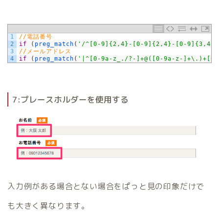
1
//電話番号
2
if
(
preg_match
(
'/^[0-9]{2,4}-[0-9]{2,4}-[0-9]{3,4}$
3
//メールアドレス
4
if
(
preg_match
(
'|^[0-9a-z_./?-]+@([0-9a-z-]+\.)+[0-
7:プレースホルダーを使用する
入力例がある場合とない場合をぱっと見の印象だけで
も大きく異なります。