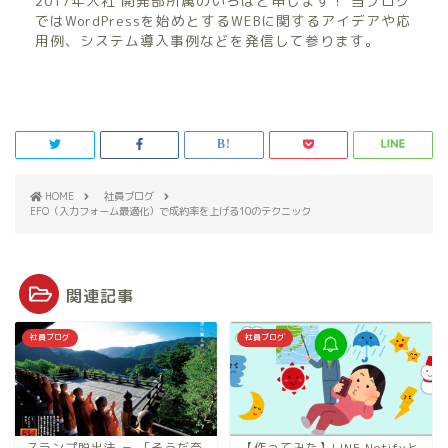
2017年入社 開発部所属のいろはと申します！ 当ブログ
ではWordPressを始めとするWEBに関するアイデアや応
用例、システム導入事例などを発信して参ります。
HOME
社員ブログ
EFO（入力フォーム最適化）で成約率を上げる10のテクニック
関連記事
社員ブログ
社員ブログ
スランプ脱出法 － 「そうだ奈
【作ってみた】LINE Notifyと