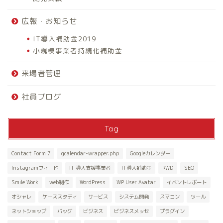
広報・お知らせ
IT導入補助金2019
小規模事業者持続化補助金
来場者管理
社員ブログ
Tag
Contact Form 7
gcalendar-wrapper.php
Googleカレンダー
Instagramフィード
IT 導入支援事業者
IT導入補助金
RWD
SEO
Smile Work
web制作
WordPress
WP User Avatar
イベントレポート
オシャレ
ケーススタディ
サービス
システム開発
スマコン
ツール
ネットショップ
バッグ
ビジネス
ビジネスメッセ
プラグイン