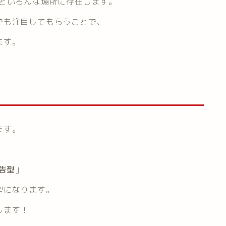
などいろんな場所に存在します。
でも注目してもらうことで、
ます。
ます。
告型
」
型になります。
します！