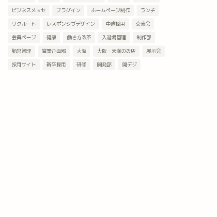
ビジネスメッセ
プラグイン
ホームページ制作
ランチ
リクルート
レスポンシブデザイン
中途採用
交流会
会員ページ
健康
働き方改革
入退場管理
制作部
勤怠管理
営業企画部
大阪
大阪・天満のお店
展示会
採用サイト
新卒採用
研修
開発部
関デジ