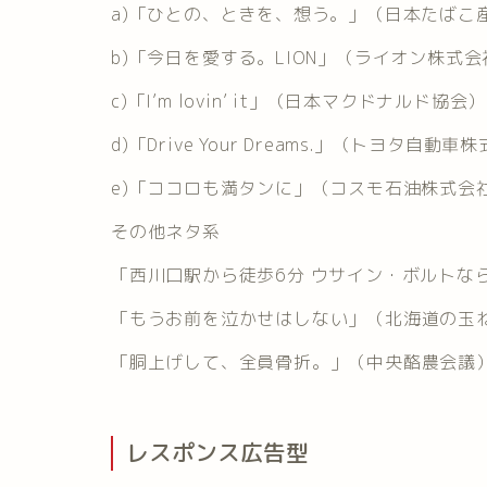
a)「ひとの、ときを、想う。」（日本たばこ
b)「今日を愛する。LION」（ライオン株式会
c)「I’m lovin’ it」（日本マクドナルド協会）
d)「Drive Your Dreams.」（トヨタ自動車
e)「ココロも満タンに」（コスモ石油株式会
その他ネタ系
「西川口駅から徒歩6分 ウサイン・ボルトな
「もうお前を泣かせはしない」（北海道の玉
「胴上げして、全員骨折。」（中央酪農会議
レスポンス
広告型