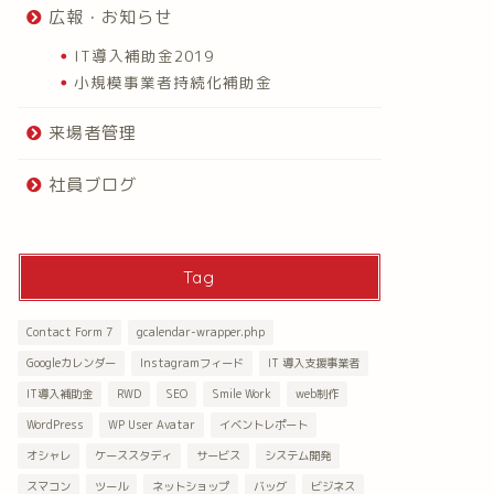
広報・お知らせ
IT導入補助金2019
小規模事業者持続化補助金
来場者管理
社員ブログ
Tag
Contact Form 7
gcalendar-wrapper.php
Googleカレンダー
Instagramフィード
IT 導入支援事業者
IT導入補助金
RWD
SEO
Smile Work
web制作
WordPress
WP User Avatar
イベントレポート
オシャレ
ケーススタディ
サービス
システム開発
スマコン
ツール
ネットショップ
バッグ
ビジネス