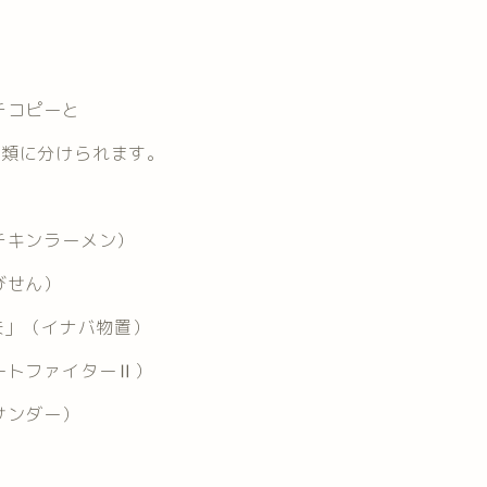
チコピーと
種類に分けられます。
チキンラーメン）
びせん）
夫」（イナバ物置）
ートファイターⅡ）
サンダー）