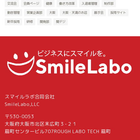
交流会
会員ページ
健康
働き方改革
入退場管理
制作部
勤怠管理
営業企画部
大阪
大阪・天満のお店
展示会
採用サイト
新卒採用
研修
開発部
関デジ
スマイルラボ合同会社
SmileLabo,LLC
〒530-0053
大阪府大阪市北区末広町３-２１
扇町センタービル707ROUGH LABO TECH 扇町