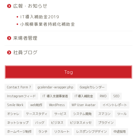
広報・お知らせ
IT導入補助金2019
小規模事業者持続化補助金
来場者管理
社員ブログ
Tag
Contact Form 7
gcalendar-wrapper.php
Googleカレンダー
Instagramフィード
IT 導入支援事業者
IT導入補助金
RWD
SEO
Smile Work
web制作
WordPress
WP User Avatar
イベントレポート
オシャレ
ケーススタディ
サービス
システム開発
スマコン
ツール
ネットショップ
バッグ
ビジネス
ビジネスメッセ
プラグイン
ホームページ制作
ランチ
リクルート
レスポンシブデザイン
中途採用