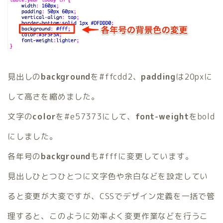
見出しの
background
を#ffcdd2、
padding
は20pxに
して高さを縮めました。
文字の
color
を#e57373にして、
font-weight
をbold
にしました。
各年号の
background
も#fffに変更しています。
見出しひとつひとつに文字色や余白などを設定してい
ると変更が大変ですが、CSSでデザイン定義を一括で管
理すると、このように効率よく変更作業などを行うこ