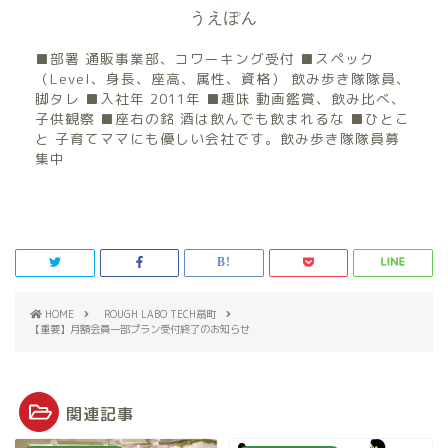
うえぽん
■部署 通販事業部、コワーキング受付 ■スペック
（Level、身長、座高、属性、資格） 飲み歩き隊隊員、
脚タレ ■入社年 2011年 ■趣味 動画鑑賞、飲み比べ、
子供観察 ■座右の銘 酒は飲んでも飲まれるな ■ひとこ
と 子育てママにも優しい会社です。飲み歩き隊隊員募
集中
HOME
ROUGH LABO TECH扇町
【重要】月額会員一部プラン受付終了のお知らせ
関連記事