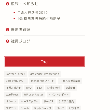
広報・お知らせ
IT導入補助金2019
小規模事業者持続化補助金
来場者管理
社員ブログ
Tag
Contact Form 7
gcalendar-wrapper.php
Googleカレンダー
Instagramフィード
IT 導入支援事業者
IT導入補助金
RWD
SEO
Smile Work
web制作
WordPress
WP User Avatar
イベントレポート
オシャレ
ケーススタディ
サービス
システム開発
スマコン
ツール
ネットショップ
バッグ
ビジネス