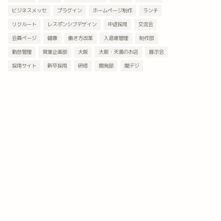
ビジネスメッセ
プラグイン
ホームページ制作
ランチ
リクルート
レスポンシブデザイン
中途採用
交流会
会員ページ
健康
働き方改革
入退場管理
制作部
勤怠管理
営業企画部
大阪
大阪・天満のお店
展示会
採用サイト
新卒採用
研修
開発部
関デジ