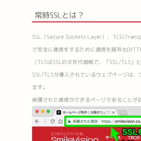
常時SSLとは？
SSL（Secure Sockets Layer）、TLS(Tr
で安全に通信をするために通信を暗号化(HTT
（TLSはSSLの次世代規格で、「SSL/TL
SSL/TLSが導入されているウェブページは、ブ
ます。
保護された通信ができるページであることが