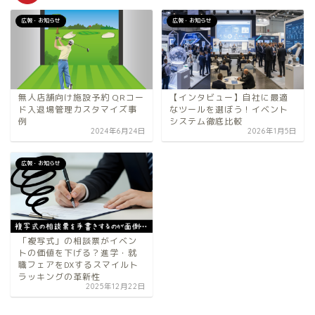
広報・お知らせ
広報・お知らせ
無人店舗向け施設予約 QRコー
【インタビュー】自社に最適
ド入退場管理カスタマイズ事
なツールを選ぼう！イベント
例
システム徹底比較
2024年6月24日
2026年1月5日
広報・お知らせ
「複写式」の相談票がイベン
トの価値を下げる？進学・就
職フェアをDXするスマイルト
ラッキングの革新性
2025年12月22日