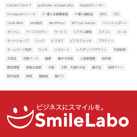
Contact Form 7
gcalendar-wrapper.php
Googleカレンダー
Instagramフィード
IT 導入支援事業者
IT導入補助金
RWD
SEO
Smile Work
web制作
WordPress
WP User Avatar
イベントレポート
オシャレ
ケーススタディ
サービス
システム開発
スマコン
ツール
ネットショップ
バッグ
ビジネス
ビジネスメッセ
プラグイン
ホームページ制作
ランチ
リクルート
レスポンシブデザイン
中途採用
交流会
会員ページ
健康
働き方改革
入退場管理
制作部
勤怠管理
営業企画部
大阪
大阪・天満のお店
展示会
採用サイト
新卒採用
研修
開発部
関デジ