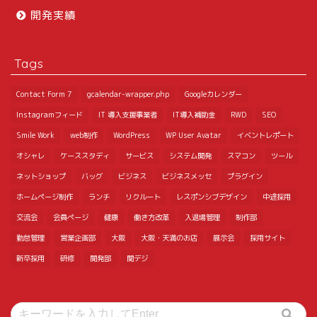
開発実績
Tags
Contact Form 7
gcalendar-wrapper.php
Googleカレンダー
Instagramフィード
IT 導入支援事業者
IT導入補助金
RWD
SEO
Smile Work
web制作
WordPress
WP User Avatar
イベントレポート
オシャレ
ケーススタディ
サービス
システム開発
スマコン
ツール
ネットショップ
バッグ
ビジネス
ビジネスメッセ
プラグイン
ホームページ制作
ランチ
リクルート
レスポンシブデザイン
中途採用
交流会
会員ページ
健康
働き方改革
入退場管理
制作部
勤怠管理
営業企画部
大阪
大阪・天満のお店
展示会
採用サイト
新卒採用
研修
開発部
関デジ