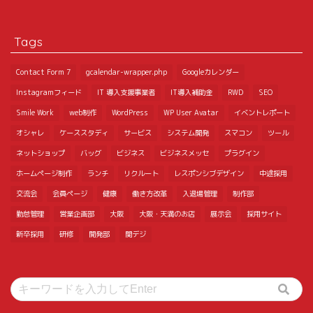
Tags
Contact Form 7
gcalendar-wrapper.php
Googleカレンダー
Instagramフィード
IT 導入支援事業者
IT導入補助金
RWD
SEO
Smile Work
web制作
WordPress
WP User Avatar
イベントレポート
オシャレ
ケーススタディ
サービス
システム開発
スマコン
ツール
ネットショップ
バッグ
ビジネス
ビジネスメッセ
プラグイン
ホームページ制作
ランチ
リクルート
レスポンシブデザイン
中途採用
交流会
会員ページ
健康
働き方改革
入退場管理
制作部
勤怠管理
営業企画部
大阪
大阪・天満のお店
展示会
採用サイト
新卒採用
研修
開発部
関デジ