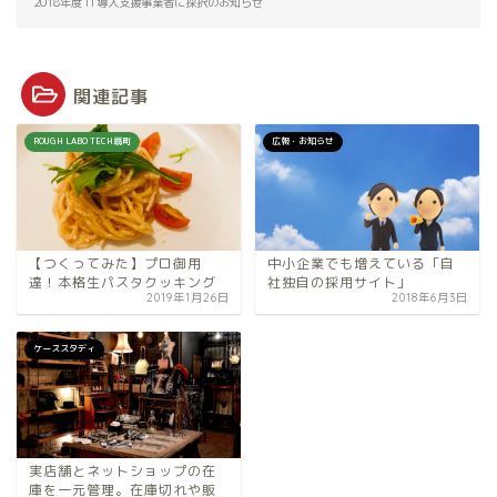
2018年度 IT導入支援事業者に採択のお知らせ
関連記事
ROUGH LABO TECH扇町
広報・お知らせ
【つくってみた】プロ御用
中小企業でも増えている「自
達！本格生パスタクッキング
社独自の採用サイト」
2019年1月26日
2018年6月3日
ケーススタディ
実店舗とネットショップの在
庫を一元管理。在庫切れや販