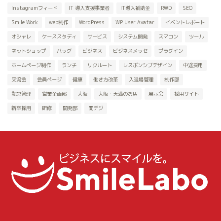
Instagramフィード
IT 導入支援事業者
IT導入補助金
RWD
SEO
Smile Work
web制作
WordPress
WP User Avatar
イベントレポート
オシャレ
ケーススタディ
サービス
システム開発
スマコン
ツール
ネットショップ
バッグ
ビジネス
ビジネスメッセ
プラグイン
ホームページ制作
ランチ
リクルート
レスポンシブデザイン
中途採用
交流会
会員ページ
健康
働き方改革
入退場管理
制作部
勤怠管理
営業企画部
大阪
大阪・天満のお店
展示会
採用サイト
新卒採用
研修
開発部
関デジ