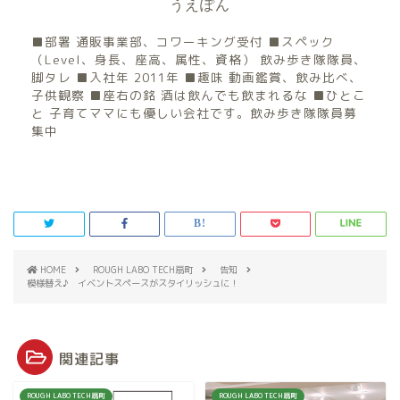
うえぽん
■部署 通販事業部、コワーキング受付 ■スペック
（Level、身長、座高、属性、資格） 飲み歩き隊隊員、
脚タレ ■入社年 2011年 ■趣味 動画鑑賞、飲み比べ、
子供観察 ■座右の銘 酒は飲んでも飲まれるな ■ひとこ
と 子育てママにも優しい会社です。飲み歩き隊隊員募
集中
HOME
ROUGH LABO TECH扇町
告知
模様替え♪ イベントスペースがスタイリッシュに！
関連記事
ROUGH LABO TECH扇町
ROUGH LABO TECH扇町