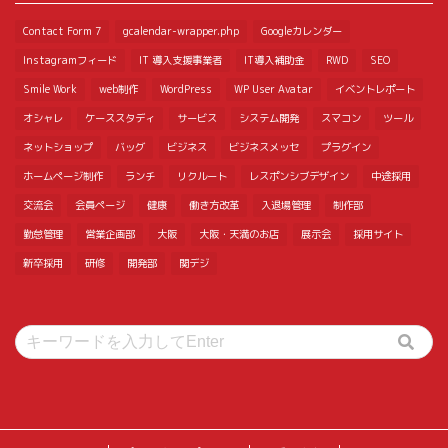
Contact Form 7
gcalendar-wrapper.php
Googleカレンダー
Instagramフィード
IT 導入支援事業者
IT導入補助金
RWD
SEO
Smile Work
web制作
WordPress
WP User Avatar
イベントレポート
オシャレ
ケーススタディ
サービス
システム開発
スマコン
ツール
ネットショップ
バッグ
ビジネス
ビジネスメッセ
プラグイン
ホームページ制作
ランチ
リクルート
レスポンシブデザイン
中途採用
交流会
会員ページ
健康
働き方改革
入退場管理
制作部
勤怠管理
営業企画部
大阪
大阪・天満のお店
展示会
採用サイト
新卒採用
研修
開発部
関デジ