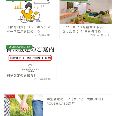
【節電対策】コワーキングス
コワーキングを経営する事に
ペース活用を始めよう！
なった話２-料金を考える
2022年7月4日
2018年1月19日
ROUGH LABO TECH扇町
料金改定のお知らせ
2023年1月16日
学生限定街コン【サク街in大阪 梅田】
ROUGH LABO扇町