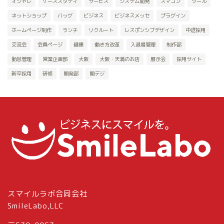
オシャレ
ケーススタディ
サービス
システム開発
スマコン
ツール
ネットショップ
バッグ
ビジネス
ビジネスメッセ
プラグイン
ホームページ制作
ランチ
リクルート
レスポンシブデザイン
中途採用
交流会
会員ページ
健康
働き方改革
入退場管理
制作部
勤怠管理
営業企画部
大阪
大阪・天満のお店
展示会
採用サイト
新卒採用
研修
開発部
関デジ
スマイルラボ合同会社
SmileLabo,LLC