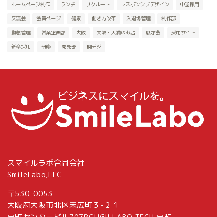
ホームページ制作
ランチ
リクルート
レスポンシブデザイン
中途採用
交流会
会員ページ
健康
働き方改革
入退場管理
制作部
勤怠管理
営業企画部
大阪
大阪・天満のお店
展示会
採用サイト
新卒採用
研修
開発部
関デジ
スマイルラボ合同会社
SmileLabo,LLC
〒530-0053
大阪府大阪市北区末広町３-２１
扇町センタービル707ROUGH LABO TECH 扇町