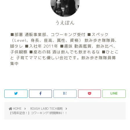
うえぽん
■部署 通販事業部、コワーキング受付 ■スペック
（Level、身長、座高、属性、資格） 飲み歩き隊隊員、
脚タレ ■入社年 2011年 ■趣味 動画鑑賞、飲み比べ、
子供観察 ■座右の銘 酒は飲んでも飲まれるな ■ひとこ
と 子育てママにも優しい会社です。飲み歩き隊隊員募
集中
HOME
ROUGH LABO TECH扇町
【5周年記念！】コワーキング1時間無料！！