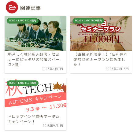
関連記事
ROUGH LABO TECH扇町
ROUGH LABO TECH扇町
堅苦しくない新人研修・セミ
【直接予約限定！】1日利用可
ナーにピッタリの会議スペー
能なセミナープラン始めまし
ス2選！
た！
2023年4月7日
2023年2月13日
ROUGH LABO TECH扇町
ドロップイン半額★オータム
キャンペーン！
2018年9月1日