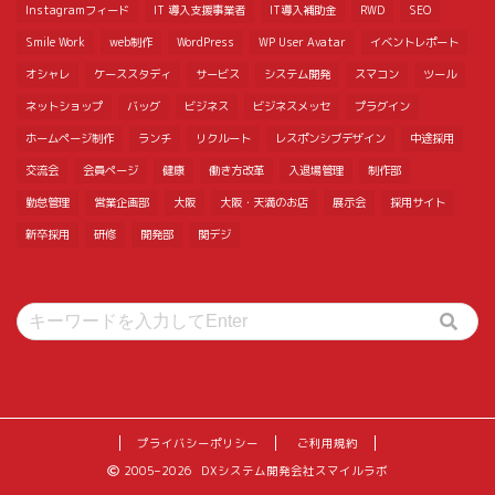
Instagramフィード
IT 導入支援事業者
IT導入補助金
RWD
SEO
Smile Work
web制作
WordPress
WP User Avatar
イベントレポート
オシャレ
ケーススタディ
サービス
システム開発
スマコン
ツール
ネットショップ
バッグ
ビジネス
ビジネスメッセ
プラグイン
ホームページ制作
ランチ
リクルート
レスポンシブデザイン
中途採用
交流会
会員ページ
健康
働き方改革
入退場管理
制作部
勤怠管理
営業企画部
大阪
大阪・天満のお店
展示会
採用サイト
新卒採用
研修
開発部
関デジ
プライバシーポリシー
ご利用規約
2005–2026 DXシステム開発会社スマイルラボ