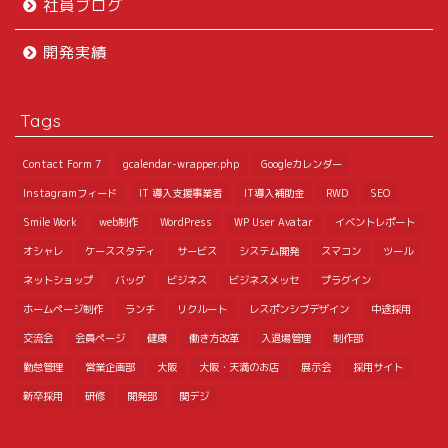
社員ブログ
開発実績
Tags
Contact Form 7
gcalendar-wrapper.php
Googleカレンダー
Instagramフィード
IT 導入支援事業者
IT導入補助金
RWD
SEO
Smile Work
web制作
WordPress
WP User Avatar
イベントレポート
オシャレ
ケーススタディ
サービス
システム開発
スマコン
ツール
ネットショップ
バッグ
ビジネス
ビジネスメッセ
プラグイン
ホームページ制作
ランチ
リクルート
レスポンシブデザイン
中途採用
交流会
会員ページ
健康
働き方改革
入退場管理
制作部
勤怠管理
営業企画部
大阪
大阪・天満のお店
展示会
採用サイト
新卒採用
研修
開発部
関デジ