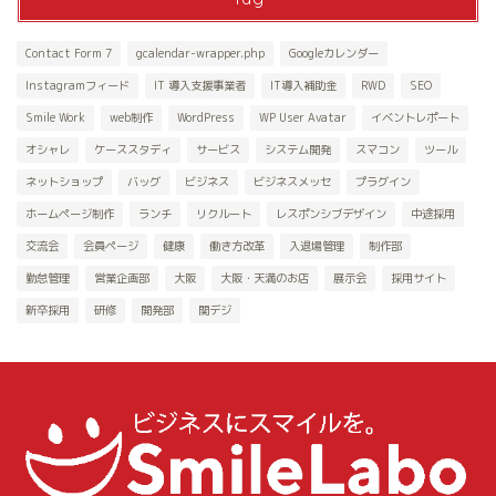
Contact Form 7
gcalendar-wrapper.php
Googleカレンダー
Instagramフィード
IT 導入支援事業者
IT導入補助金
RWD
SEO
Smile Work
web制作
WordPress
WP User Avatar
イベントレポート
オシャレ
ケーススタディ
サービス
システム開発
スマコン
ツール
ネットショップ
バッグ
ビジネス
ビジネスメッセ
プラグイン
ホームページ制作
ランチ
リクルート
レスポンシブデザイン
中途採用
交流会
会員ページ
健康
働き方改革
入退場管理
制作部
勤怠管理
営業企画部
大阪
大阪・天満のお店
展示会
採用サイト
新卒採用
研修
開発部
関デジ