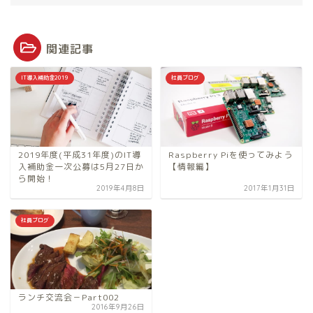
関連記事
IT導入補助金2019
社員ブログ
2019年度(平成31年度)のIT導
Raspberry Piを使ってみよう
入補助金一次公募は5月27日か
【情報編】
ら開始！
2019年4月8日
2017年1月31日
社員ブログ
ランチ交流会－Part002
2016年9月26日