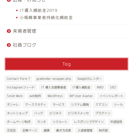
IT導入補助金2019
小規模事業者持続化補助金
来場者管理
社員ブログ
Tag
Contact Form 7
gcalendar-wrapper.php
Googleカレンダー
Instagramフィード
IT 導入支援事業者
IT導入補助金
RWD
SEO
Smile Work
web制作
WordPress
WP User Avatar
イベントレポート
オシャレ
ケーススタディ
サービス
システム開発
スマコン
ツール
ネットショップ
バッグ
ビジネス
ビジネスメッセ
プラグイン
ホームページ制作
ランチ
リクルート
レスポンシブデザイン
中途採用
交流会
会員ページ
健康
働き方改革
入退場管理
制作部