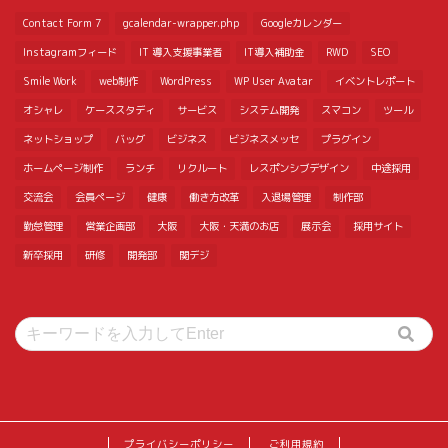
Contact Form 7
gcalendar-wrapper.php
Googleカレンダー
Instagramフィード
IT 導入支援事業者
IT導入補助金
RWD
SEO
Smile Work
web制作
WordPress
WP User Avatar
イベントレポート
オシャレ
ケーススタディ
サービス
システム開発
スマコン
ツール
ネットショップ
バッグ
ビジネス
ビジネスメッセ
プラグイン
ホームページ制作
ランチ
リクルート
レスポンシブデザイン
中途採用
交流会
会員ページ
健康
働き方改革
入退場管理
制作部
勤怠管理
営業企画部
大阪
大阪・天満のお店
展示会
採用サイト
新卒採用
研修
開発部
関デジ
プライバシーポリシー
ご利用規約