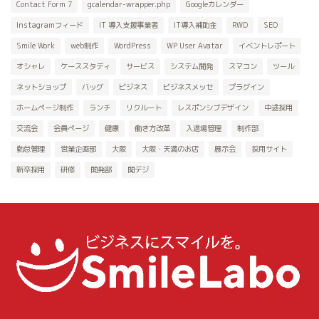
Contact Form 7
gcalendar-wrapper.php
Googleカレンダー
Instagramフィード
IT 導入支援事業者
IT導入補助金
RWD
SEO
Smile Work
web制作
WordPress
WP User Avatar
イベントレポート
オシャレ
ケーススタディ
サービス
システム開発
スマコン
ツール
ネットショップ
バッグ
ビジネス
ビジネスメッセ
プラグイン
ホームページ制作
ランチ
リクルート
レスポンシブデザイン
中途採用
交流会
会員ページ
健康
働き方改革
入退場管理
制作部
勤怠管理
営業企画部
大阪
大阪・天満のお店
展示会
採用サイト
新卒採用
研修
開発部
関デジ