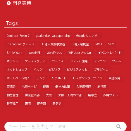
開発実績
Tags
Contact Form 7
gcalendar-wrapper.php
Googleカレンダー
Instagramフィード
IT 導入支援事業者
IT導入補助金
RWD
SEO
Smile Work
web制作
WordPress
WP User Avatar
イベントレポート
オシャレ
ケーススタディ
サービス
システム開発
スマコン
ツール
ネットショップ
バッグ
ビジネス
ビジネスメッセ
プラグイン
ホームページ制作
ランチ
リクルート
レスポンシブデザイン
中途採用
交流会
会員ページ
健康
働き方改革
入退場管理
制作部
勤怠管理
営業企画部
大阪
大阪・天満のお店
展示会
採用サイト
新卒採用
研修
開発部
関デジ